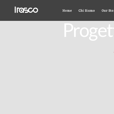
Home
Chi Siamo
Our Sto
Proget