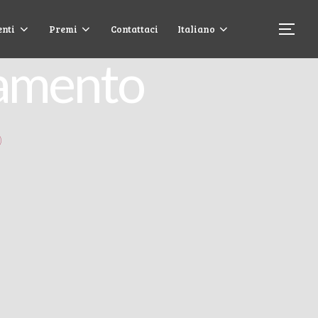
enti
Premi
Contattaci
Italiano
namento
o