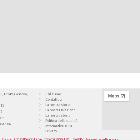
 3, 16149, Genova,
Chi siamo
Contattaci
La nostra storia
411
La nostra missione
15
La nostra storia
.it
Politica della qualità
5490104
Informativa sulla
Privacy
Copyright 2025 IRASCO | P.IVA: IT03465490104 | SDI: USAL8PV | Informativa sulla privacy