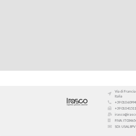
Via di Francia
Italia
+39 010 6099
+39 010 4151
irasco@irasco
P.IVA: IT0346
SDI: USAL8PV