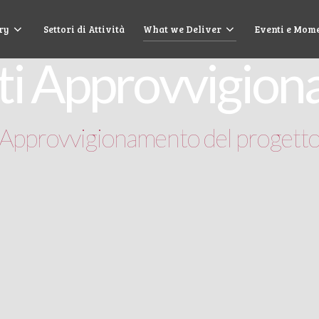
ry
Settori di Attività
What we Deliver
Eventi e Mom
ti Approvvigio
Approvvigionamento del progett