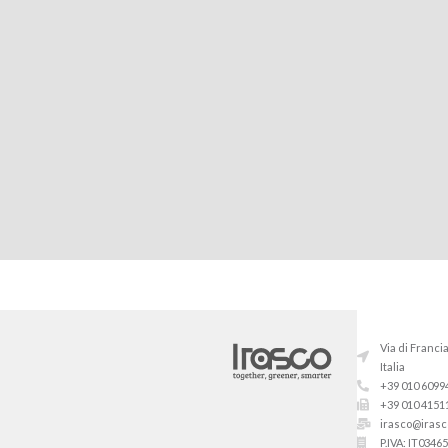
Via di Franci
Italia
+39 010 6099
+39 010 4151
irasco@irasco
P.IVA: IT0346