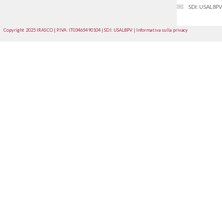
SDI: USAL8PV
Copyright 2025 IRASCO | P.IVA: IT03465490104 | SDI: USAL8PV | Informativa sulla privacy